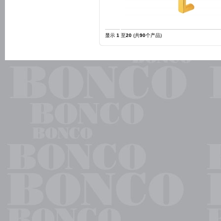
显示
1
至
20
(共
90
个产品)