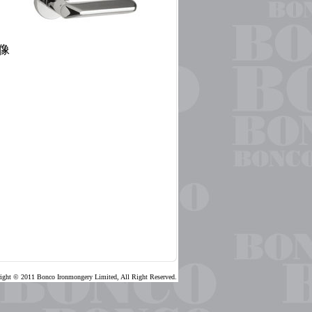
像
ight © 2011 Bonco Ironmongery Limited, All Right Reserved.